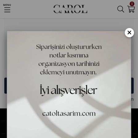
0
MENU
Giriş Yap
Üye Ol
×
E-posta
Şifre
Giriş Yap
Şifremi Unuttum