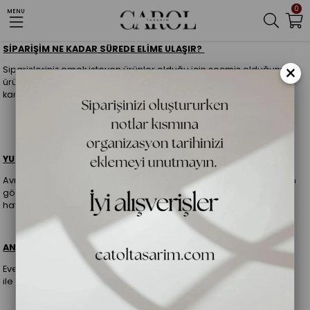
0
MENU
SİPARİŞİM NE KADAR SÜREDE ELİME ULAŞIR?
×
Siparişleriniz emek isteyen ürünler olduğu için seçmiş olduğunuz
ürünlerin adedine bağlı olarak maksimum 5 - 7 iş günü içerisinde
kargoya verilmektedir.
YURTDIŞINDAN SİPARİŞ VEREBİLİR MİYİM?
Avrupa ülkeleri başta olmak üzere dünyanın birçok noktasına ürün
gönderimi sağlıyoruz. Siparişinizi oluşturmadan önce destek
hattımız üzerinden bizlerle iletişime geçmelisiniz.
ANLAŞMALI KARGONUZ VAR MI?
Evet yurtiçi ve yurtdışı olmak üzere her iki yönde de kargo firmaları
ile anlaşmamız vardır.